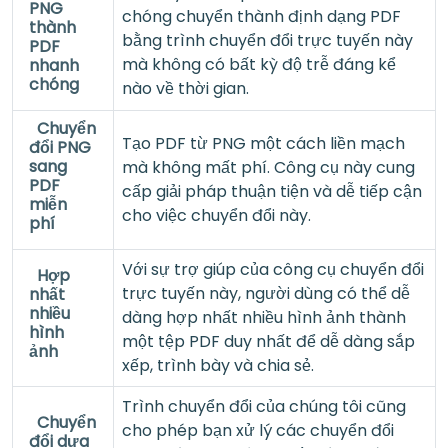
PNG
chóng chuyển thành định dạng PDF
thành
bằng trình chuyển đổi trực tuyến này
PDF
mà không có bất kỳ độ trễ đáng kể
nhanh
chóng
nào về thời gian.
Chuyển
Tạo PDF từ PNG một cách liền mạch
đổi PNG
sang
mà không mất phí. Công cụ này cung
PDF
cấp giải pháp thuận tiện và dễ tiếp cận
miễn
cho việc chuyển đổi này.
phí
Với sự trợ giúp của công cụ chuyển đổi
Hợp
trực tuyến này, người dùng có thể dễ
nhất
nhiều
dàng hợp nhất nhiều hình ảnh thành
hình
một tệp PDF duy nhất để dễ dàng sắp
ảnh
xếp, trình bày và chia sẻ.
Trình chuyển đổi của chúng tôi cũng
Chuyển
cho phép bạn xử lý các chuyển đổi
đổi dựa