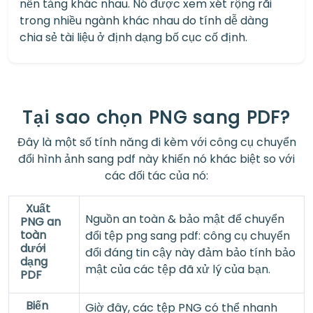
nền tảng khác nhau. Nó được xem xét rộng rãi
trong nhiều ngành khác nhau do tính dễ dàng
chia sẻ tài liệu ở định dạng bố cục cố định.
Tại sao chọn PNG sang PDF?
Đây là một số tính năng đi kèm với công cụ chuyển
đổi hình ảnh sang pdf này khiến nó khác biệt so với
các đối tác của nó:
Xuất
Nguồn an toàn & bảo mật để chuyển
PNG an
toàn
đổi tệp png sang pdf: công cụ chuyển
dưới
đổi đáng tin cậy này đảm bảo tính bảo
dạng
mật của các tệp đã xử lý của bạn.
PDF
Biến
Giờ đây, các tệp PNG có thể nhanh